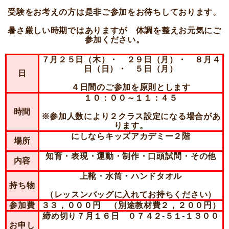
受験をお考えの方は是非ご参加をお待ちしております。
暑さ厳しい時期ではありますが 体調を整えお元気にご
参加ください。
７月２５日（木）・ ２９日（月）・ ８月４
日（日）・ ５日（月）
日
４日間のご参加を原則とします
１０：００～１１：４５
時間
※参加人数により２クラス設定になる場合があ
ります。
にしならキッズアカデミー２階
場所
知育・表現・運動・制作・口頭試問・その他
内容
上靴・水筒・ハンドタオル
持ち物
（レッスンバッグに入れてお持ちください）
参加費
３３，０００円 （別途教材費２，２００円）
締め切り７月１６日 ０７４２-５１-１３００
お申し